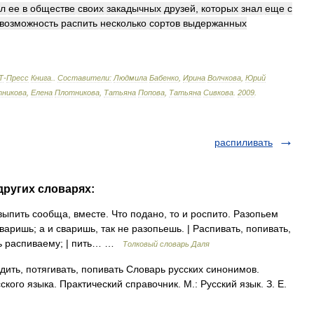
ал
ее
в
обществе
своих
закадычных
друзей
,
которых
знал
еще
с
возможность
распить
несколько
сортов
выдержанных
Т
-
Пресс
Книга
.
.
Составители:
Людмила
Бабенко
,
Ирина
Волчкова
,
Юрий
никова
,
Елена
Плотникова
,
Татьяна
Попова
,
Татьяна
Сивкова
.
2009
.
распиливать
других словарях:
ыпить сообща, вместе. Что подано, то и роспито. Разопьем
аришь; а и сваришь, так не разопьешь. | Распивать, попивать,
ть распиваему; | пить… …
Толковый словарь Даля
дить, потягивать, попивать Словарь русских синонимов.
кого языка. Практический справочник. М.: Русский язык. З. Е.