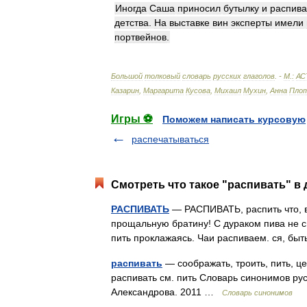
Иногда
Саша
приносил
бутылку
и
распив
детства
.
На
выставке
вин
эксперты
имели
портвейнов
.
Большой
толковый
словарь
русских
глаголов
. -
М
.
:
АС
Казарин
,
Маргарита
Кусова
,
Михаил
Мухин
,
Анна
Плот
Игры ⚽
Поможем написать курсовую
распечатываться
Смотреть что такое "распивать" в 
РАСПИВАТЬ
— РАСПИВАТЬ, распить что, в
прощальную братину! С дураком пива не св
пить проклажаясь. Чаи распиваем. ся, бы
распивать
— соображать, троить, пить, це
распивать см. пить Словарь синонимов русс
Александрова. 2011 …
Словарь синонимов