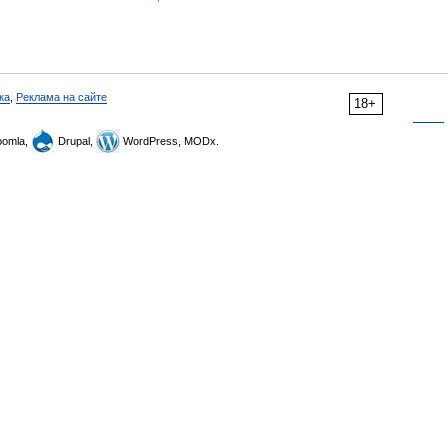
ка
,
Реклама на сайте
18+
omla,
Drupal,
WordPress, MODx.