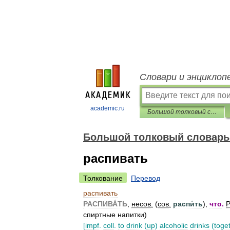
Словари и энциклоп
academic.ru
Большой толковый словарь русских глаголов
Большой толковый словарь 
распивать
Толкование
Перевод
распивать
РАСПИВА́ТЬ
,
несов
.
(
сов
.
распи́ть
),
что
.
Р
спиртные
напитки
)
[
impf
.
coll
.
to
drink
(
up
)
alcoholic
drinks
(
toge