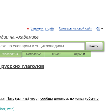
Запомнить сайт
Словарь на свой сайт
RU
едии на Академике
Найти!
Толкования
Переводы
Книги
Игры ⚽
русских глаголов
азг
.
Пить
(
выпить
)
что
-
л
.
сообща
целиком
,
до
конца
(
обычно
ther
,
with
)].