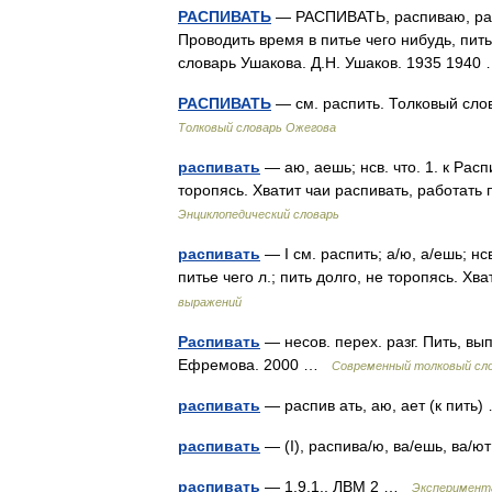
РАСПИВАТЬ
— РАСПИВАТЬ, распиваю, распив
Проводить время в питье чего нибудь, пит
словарь Ушакова. Д.Н. Ушаков. 1935 194
РАСПИВАТЬ
— см. распить. Толковый сло
Толковый словарь Ожегова
распивать
— аю, аешь; нсв. что. 1. к Расп
торопясь. Хватит чаи распивать, работать
Энциклопедический словарь
распивать
— I см. распить; а/ю, а/ешь; нсв
питье чего л.; пить долго, не торопясь. Х
выражений
Распивать
— несов. перех. разг. Пить, в
Ефремова. 2000 …
Современный толковый сло
распивать
— распив ать, аю, ает (к пит
распивать
— (I), распива/ю, ва/ешь, ва/ю
распивать
— 1.9.1., ЛВМ 2 …
Эксперимента