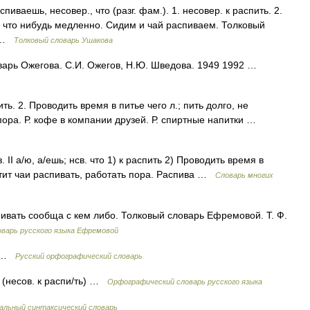
аешь, несовер., что (разг. фам.). 1. несовер. к распить. 2.
ь что нибудь медленно. Сидим и чай распиваем. Толковый
0 …
Толковый словарь Ушакова
варь Ожегова. С.И. Ожегов, Н.Ю. Шведова. 1949 1992 …
ить. 2. Проводить время в питье чего л.; пить долго, не
 пора. Р. кофе в компании друзей. Р. спиртные напитки …
. II а/ю, а/ешь; нсв. что 1) к распить 2) Проводить время в
ватит чаи распивать, работать пора. Распива …
Словарь многих
ыпивать сообща с кем либо. Толковый словарь Ефремовой. Т. Ф.
варь русского языка Ефремовой
ь) …
Русский орфографический словарь
т (несов. к распи/ть) …
Орфографический словарь русского языка
льный синтаксический словарь